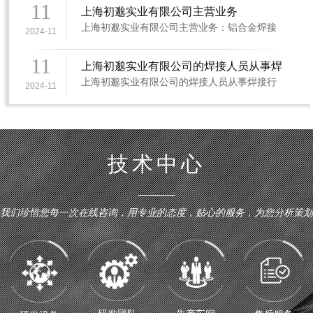
利、薄利多销的经营策略，以良好的信誉愿与
11
上海初邈实业有限公司主营业务
广大新老客户精诚合作，携手并谋发展、共创
上海初邈实业有限公司主营业务：铝合金焊接
伟业。
2024-11
加工、钛合金焊接加工、激光产品焊接加工、
激光模具补焊加工、铸铁焊接加工、铜焊加
11
上海初邈实业有限公司的焊接人员从事焊
工、银焊加工、钎焊加工、铝焊加工、各种金
上海初邈实业有限公司的焊接人员从事焊接行
接行业二十余年
属焊接加工。
2024-11
业二十余年，曾经多次接受的专业焊接培训。
经过多年的发展，目前与我们开展业务合作的
行业有：航空航天，轮船，电子，五金，机
械，医疗器械，精密零件，工艺礼品，汽摩配
件，工具按键，箱包配件等等。
技术中心
我们珍惜您每一次在线咨询，用专业的态度，贴心的服务，为您分析策划